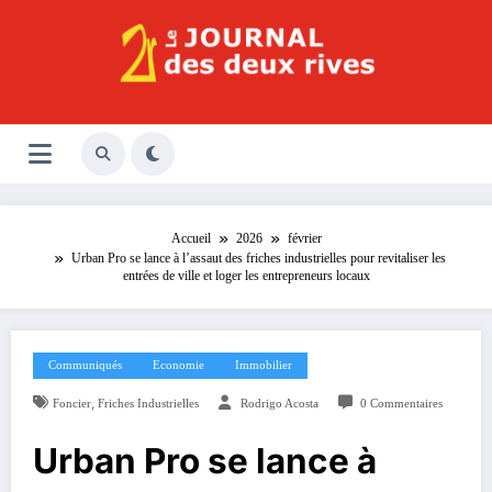
Aller
au
contenu
Le Journal des Deux Rives
Journal indépendant des rives de Seine !
Accueil
2026
février
Urban Pro se lance à l’assaut des friches industrielles pour revitaliser les
entrées de ville et loger les entrepreneurs locaux
Communiqués
Economie
Immobilier
,
Foncier
Friches Industrielles
Rodrigo Acosta
0 Commentaires
Urban Pro se lance à