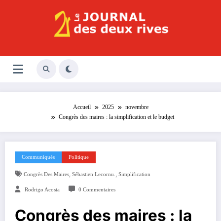
Aller
au
contenu
Le Journal des Deux Rives
Journal indépendant des rives de Seine !
Accueil
2025
novembre
Congrès des maires : la simplification et le budget
Communiqués
Politique
,
,
Congrès Des Maires
Sébastien Lecornu.
Simplification
Rodrigo Acosta
0 Commentaires
Congrès des maires : la