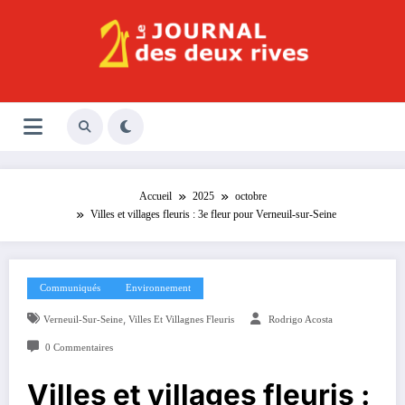
Aller
au
contenu
Le Journal des Deux Rives
Journal indépendant des rives de Seine !
Accueil
2025
octobre
Villes et villages fleuris : 3e fleur pour Verneuil-sur-Seine
Communiqués
Environnement
,
Verneuil-Sur-Seine
Villes Et Villagnes Fleuris
Rodrigo Acosta
0 Commentaires
Villes et villages fleuris :