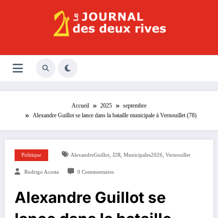
Aller
au
contenu
Le Journal des Deux Rives
Journal indépendant des rives de Seine !
Accueil
2025
septembre
Alexandre Guillot se lance dans la bataille municipale à Vernouillet (78)
,
,
,
Politique
AlexandreGuillot
J2R
Municipales2026
Vernouillet
Rodrigo Acosta
0 Commentaires
Alexandre Guillot se