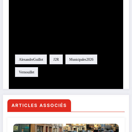
Étiquette
AlexandreGuillot
J2R
Municipales2026
Vernouillet
ARTICLES ASSOCIÉS