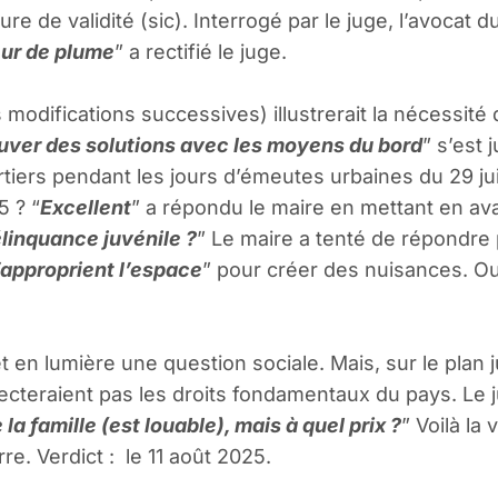
re de validité (sic). Interrogé par le juge, l’avocat 
eur de plume
” a rectifié le juge.
modifications successives) illustrerait la nécessité 
rouver des solutions avec les moyens du bord
” s’est 
tiers pendant les jours d’émeutes urbaines du 29 juin
5 ? “
Excellent
” a répondu le maire en mettant en avan
élinquance juvénile ?
” Le maire a tenté de répondre 
s’approprient l’espace
” pour créer des nuisances. Oui
t en lumière une question sociale. Mais, sur le plan j
ecteraient pas les droits fondamentaux du pays. Le j
la famille (est louable), mais à quel prix ?
” Voilà la
e. Verdict : le 11 août 2025.