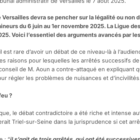
bunal administratif de Versailles le 7 août 2025.
e Versailles devra se pencher sur la légalité ou non 
 mineurs du 6 juin au 1er novembre 2025. La Ligue de
25. Voici l’essentiel des arguments avancés par les
l est rare d’avoir un débat de ce niveau-là à l’audienc
es raisons pour lesquelles les arrêtés successifs de
 conseil de M. Aoun a contre-attaqué en expliquant q
our régler les problèmes de nuisances et d’incivilités
feu ?
e, le débat contradictoire a été riche et intense auto
rait Triel-sur-Seine dans la jurisprudence si cet arrêt
 : “
il s’agit de trois arrêtés, qui ont été successi