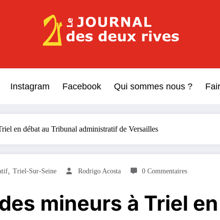
Le Journal des Deux Rive
Journal indépendant des rives de Seine !
Instagram
Facebook
Qui sommes nous ?
Fai
riel en débat au Tribunal administratif de Versailles
,
tif
Triel-Sur-Seine
Rodrigo Acosta
0 Commentaires
des mineurs à Triel en