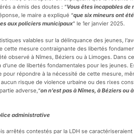
férés a émis des doutes : “
Vous êtes incapables de m
ponse, le maire a expliqué “
que six mineurs ont été
es aux policiers municipaux
” le 1er janvier 2025.
tistiques valables sur la délinquance des jeunes, l’a
re cette mesure contraignante des libertés fondament
é observé à Nîmes, Béziers ou à Limoges. Dans ces vi
on d’une de libertés fondamentales pour les jeunes. Es
e pour répondre à la nécessité de cette mesure, mêm
 a aucun risque de violence urbaine ou des rixes cons
partie adverse,“
on n’est pas à Nîmes, à Béziers ou 
lice administrative
ois arrêtés contestés par la LDH se caractériseraient