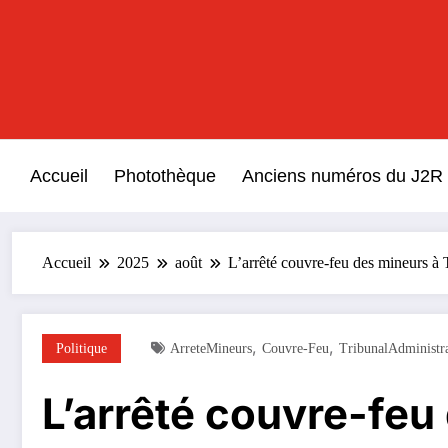
Aller
au
contenu
Accueil
Photothèque
Anciens numéros du J2R
Accueil
2025
août
L’arrêté couvre-feu des mineurs à T
,
,
Politique
ArreteMineurs
Couvre-Feu
TribunalAdministra
L’arrêté couvre-feu 