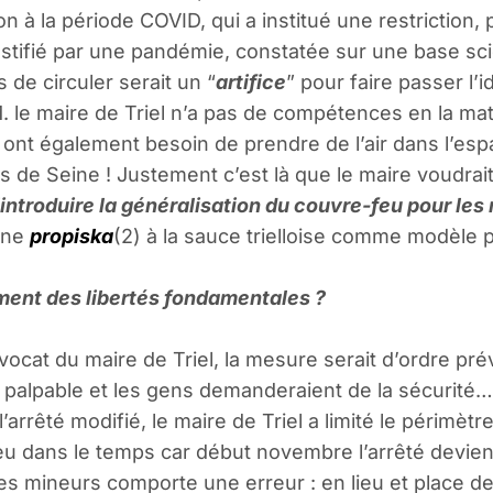
n à la période COVID, qui a institué une restriction, 
ustifié par une pandémie, constatée sur une base scien
de circuler serait un “
artifice
” pour faire passer l
 M. le maire de Triel n’a pas de compétences en la mat
ont également besoin de prendre de l’air dans l’espa
ds de Seine ! Justement c’est là que le maire voudrai
’introduire la généralisation du couvre-feu pour les
 une
propiska
(2) à la sauce trielloise comme modèle p
iment des libertés fondamentales ?
ocat du maire de Triel, la mesure serait d’ordre prév
t palpable et les gens demanderaient de la sécurité… 
rrêté modifié, le maire de Triel a limité le périmètre
-feu dans le temps car début novembre l’arrêté devi
 les mineurs comporte une erreur : en lieu et place