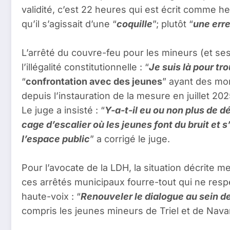
validité, c’est 22 heures qui est écrit comme heu
qu’il s’agissait d’une “
coquille
”; plutôt “
une err
L’arrêté du couvre-feu pour les mineurs (et ses 
l’illégalité constitutionnelle : “
Je suis là pour t
“
confrontation avec des jeunes
” ayant des mor
depuis l’instauration de la mesure en juillet 202
Le juge a insisté : “
Y-a-t-il eu ou non plus de d
cage d’escalier où les jeunes font du bruit et 
l’espace public
” a corrigé le juge.
Pour l’avocate de la LDH, la situation décrite me
ces arrêtés municipaux fourre-tout qui ne resp
haute-voix : “
Renouveler le dialogue au sein de 
compris les jeunes mineurs de Triel et de Navarr