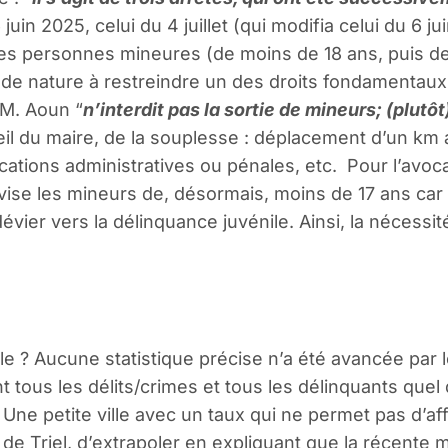
uin 2025, celui du 4 juillet (qui modifia celui du 6 ju
tion des personnes mineures (de moins de 18 ans, puis
de nature à restreindre un des droits fondamentaux de
 M. Aoun “
n’interdit pas la sortie de mineurs; (plutôt)
l du maire, de la souplesse : déplacement d’un km au
ons administratives ou pénales, etc. Pour l’avocat 
 il vise les mineurs de, désormais, moins de 17 ans car 
évier vers la délinquance juvénile. Ainsi, la nécessi
ile ? Aucune statistique précise n’a été avancée par
 tous les délits/crimes et tous les délinquants quel 
1) Une petite ville avec un taux qui ne permet pas d’
de Triel, d’extrapoler en expliquant que la récente m