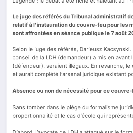
Légende : le débat a été riche et haletant au Tri
Le juge des référés du Tribunal administratif d
relatif à l’instauration du couvre-feu pour les
sont affrontées en séance publique le 7 août 20
Selon le juge des référés, Darieusz Kacsynski, i
conseil de la LDH (demandeur) a mis en avant l
(défendeur), seraient illégaux. En revanche, le
et aurait complété l’arsenal juridique existant p
Absence ou non de nécessité pour ce couvre-
Sans tomber dans le piège du formalisme juridiqu
proportionnalité et le cas d’école qui représente
D’abord, l’avocate de LDH a attaqué sur le forme