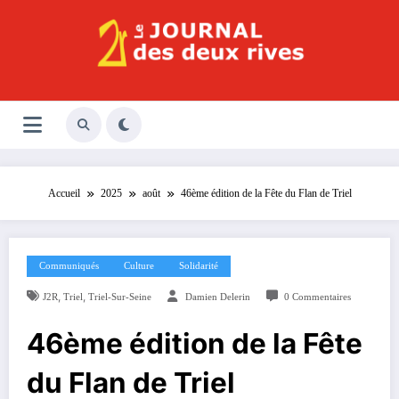
Aller
au
contenu
Le Journal des Deux Rives
Journal indépendant des rives de Seine !
Accueil
2025
août
46ème édition de la Fête du Flan de Triel
Communiqués
Culture
Solidarité
,
,
J2R
Triel
Triel-Sur-Seine
Damien Delerin
0 Commentaires
46ème édition de la Fête
du Flan de Triel