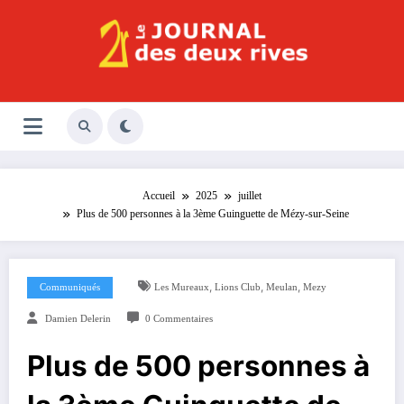
Aller
au
contenu
Le Journal des Deux Rives
Journal indépendant des rives de Seine !
Accueil
2025
juillet
Plus de 500 personnes à la 3ème Guinguette de Mézy-sur-Seine
,
,
,
Communiqués
Les Mureaux
Lions Club
Meulan
Mezy
Damien Delerin
0 Commentaires
Plus de 500 personnes à