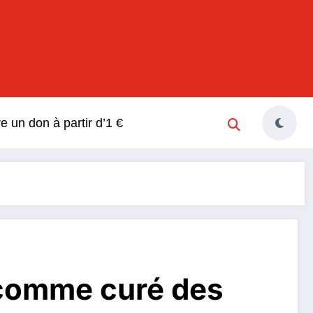
s
re un don à partir d’1 €
 comme curé des