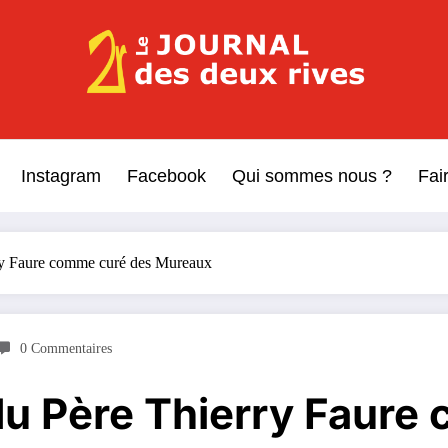
Le Journal des Deux Rive
Journal indépendant des rives de Seine !
Instagram
Facebook
Qui sommes nous ?
Fai
ry Faure comme curé des Mureaux
0 Commentaires
du Père Thierry Faure