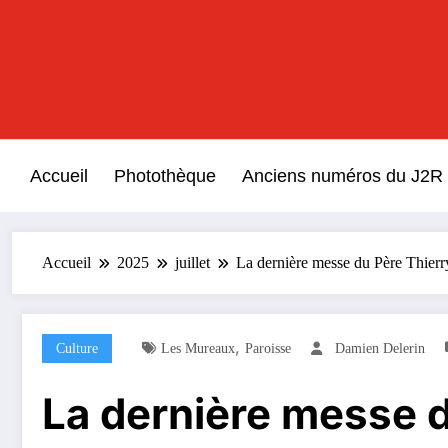
Aller
au
contenu
Accueil
Photothèque
Anciens numéros du J2R
Accueil
2025
juillet
La dernière messe du Père Thier
,
Culture
Les Mureaux
Paroisse
Damien Delerin
La dernière messe 