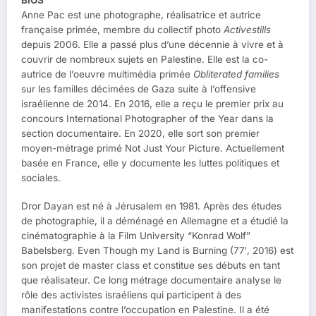
BIOS
Anne Pac est une photographe, réalisatrice et autrice
française primée, membre du collectif photo
Activestills
depuis 2006. Elle a passé plus d’une décennie à vivre et à
couvrir de nombreux sujets en Palestine. Elle est la co-
autrice de l’oeuvre multimédia primée
Obliterated families
sur les familles décimées de Gaza suite à l’offensive
israélienne de 2014. En 2016, elle a reçu le premier prix au
concours International Photographer of the Year dans la
section documentaire. En 2020, elle sort son premier
moyen-métrage primé Not Just Your Picture. Actuellement
basée en France, elle y documente les luttes politiques et
sociales.
Dror Dayan est né à Jérusalem en 1981. Après des études
de photographie, il a déménagé en Allemagne et a étudié la
cinématographie à la Film University “Konrad Wolf”
Babelsberg. Even Though my Land is Burning (77′, 2016) est
son projet de master class et constitue ses débuts en tant
que réalisateur. Ce long métrage documentaire analyse le
rôle des activistes israéliens qui participent à des
manifestations contre l’occupation en Palestine. Il a été