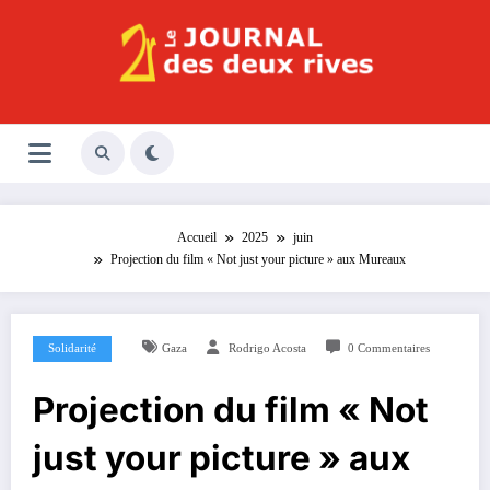
Aller
au
contenu
Le Journal des Deux Rives
Journal indépendant des rives de Seine !
Accueil
2025
juin
Projection du film « Not just your picture » aux Mureaux
Solidarité
Gaza
Rodrigo Acosta
0 Commentaires
Projection du film « Not
just your picture » aux