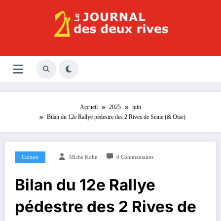
Aller
au
contenu
Le Journal des Deux Rives
Journal indépendant des rives de Seine !
Accueil
2025
juin
Bilan du 12e Rallye pédestre des 2 Rives de Seine (& Oise)
Culture
Miche Kohn
0 Commentaires
Bilan du 12e Rallye
pédestre des 2 Rives de