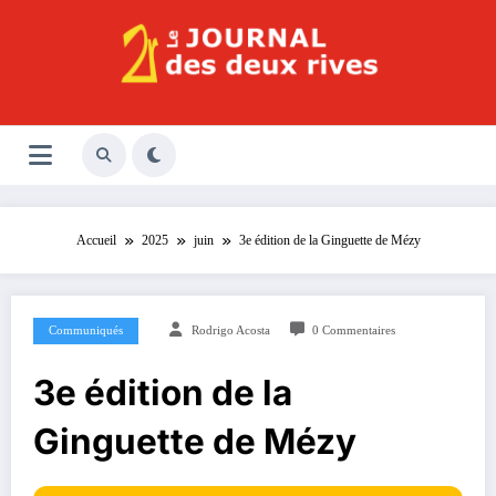
Aller
au
contenu
Le Journal des Deux Rives
Journal indépendant des rives de Seine !
Accueil
2025
juin
3e édition de la Ginguette de Mézy
Communiqués
Rodrigo Acosta
0 Commentaires
3e édition de la
Ginguette de Mézy