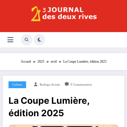
Aller
au
contenu
Le Journal des Deux Rives
Journal indépendant des rives de Seine !
Accueil
2025
avril
La Coupe Lumière, édition 2025
Culture
Rodrigo Acosta
0 Commentaires
La Coupe Lumière,
édition 2025