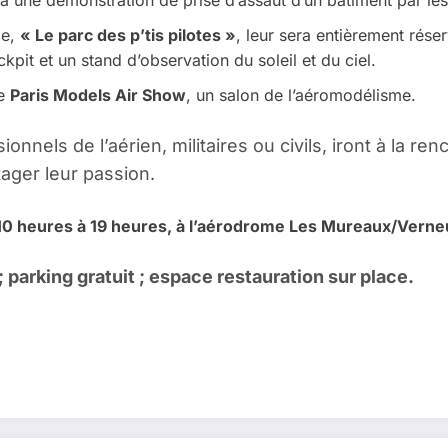
 à une démonstration de prise d’assaut d’un bâtiment par les
ce,
« Le parc des p’tis pilotes »
, leur sera entièrement rése
kpit et un stand d’observation du soleil et du ciel.
le
Paris Models Air Show
, un salon de l’aéromodélisme.
nels de l’aérien, militaires ou civils, iront à la re
ager leur passion.
e 10 heures à 19 heures, à l’aérodrome Les Mureaux/Verneu
; parking gratuit ; espace restauration sur place.