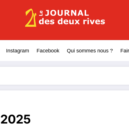
Le Journal des Deux Rive
Journal indépendant des rives de Seine !
Instagram
Facebook
Qui sommes nous ?
Fai
n 2025