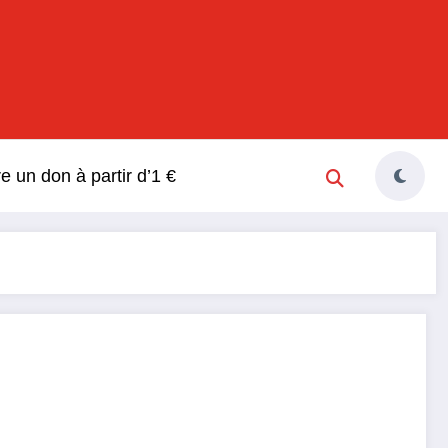
s
re un don à partir d’1 €