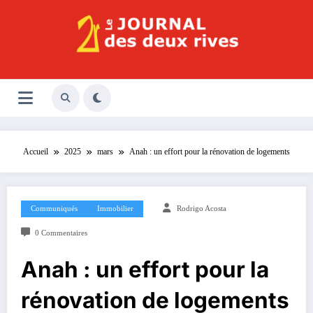
Aller
au
contenu
Le Journal des Deux Rives
Journal indépendant des rives de Seine !
Accueil
2025
mars
Anah : un effort pour la rénovation de logements
Communiqués
Immobilier
Rodrigo Acosta
0 Commentaires
Anah : un effort pour la
rénovation de logements