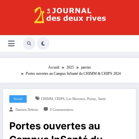
Aller
au
contenu
Le Journal des Deux Rives
Journal indépendant des rives de Seine !
Accueil
2025
janvier
Portes ouvertes au Campus InSanté du CHIMM & CHIPS 2024
,
,
,
,
Social
CHIMM
CHIPS
Les Mureaux
Poissy
Sante
Damien Delerin
0 Commentaires
Portes ouvertes au