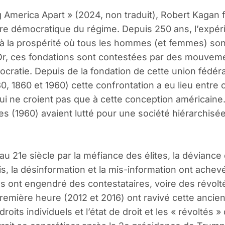
g America Apart » (2024, non traduit), Robert Kagan 
ure démocratique du régime. Depuis 250 ans, l’expé
 à la prospérité où tous les hommes (et femmes) son
Or, ces fondations sont contestées par des mouveme
ocratie. Depuis de la fondation de cette union fédér
830, 1860 et 1960) cette confrontation a eu lieu entr
ui ne croient pas que à cette conception américaine
tes (1960) avaient lutté pour une société hiérarchi
 21e siècle par la méfiance des élites, la déviance d
is, la désinformation et la mis-information ont achevé
tes ont engendré des contestataires, voire des révol
première heure (2012 et 2016) ont ravivé cette ancie
ts individuels et l’état de droit et les « révoltés » 