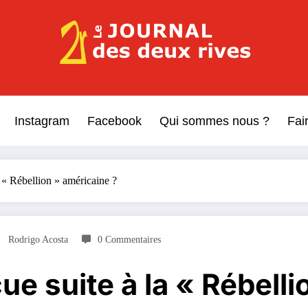
Le Journal des Deux Rive
Journal indépendant des rives de Seine !
Instagram
Facebook
Qui sommes nous ?
Fai
 « Rébellion » américaine ?
Rodrigo Acosta
0 Commentaires
e suite à la « Rébelli