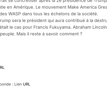
rrait se concrétiser après la 2e présidence de Trump.
atie en Amérique. Le mouvement Make America Great 
r des WASP dans tous les échelons de la société.
Trump sera le président qui aura contribué à la dest
tait le cas pour Francis Fukuyama. Abraham Lincoln l’
e peuple. Mais il reste à savoir comment ?
RL
bonde : Lien
URL