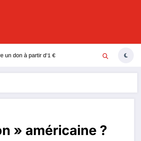
s
re un don à partir d’1 €
on » américaine ?