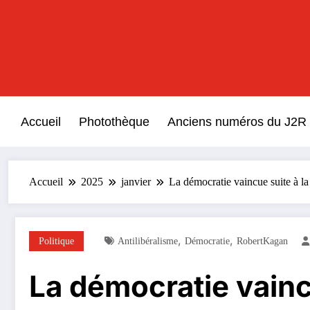
Aller
au
contenu
Accueil
Photothèque
Anciens numéros du J2R
Accueil
2025
janvier
La démocratie vaincue suite à la
,
,
Politique
Antilibéralisme
Démocratie
RobertKagan
La démocratie vaincu