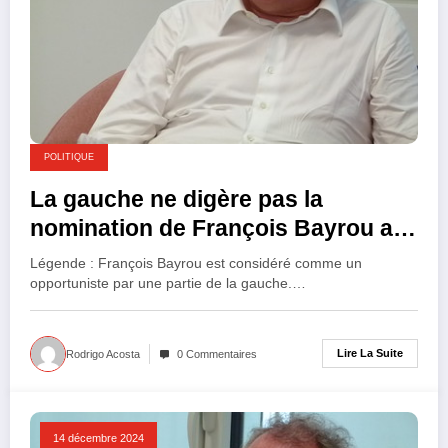
POLITIQUE
La gauche ne digère pas la
nomination de François Bayrou au
poste de Premier ministre
Légende : François Bayrou est considéré comme un
opportuniste par une partie de la gauche.…
Lire La Suite
Rodrigo Acosta
0 Commentaires
14 décembre 2024