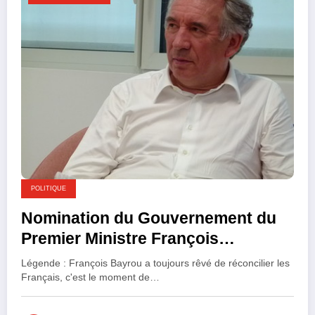
POLITIQUE
Nomination du Gouvernement du
Premier Ministre François
BAYROU, l’heure est grave
Légende : François Bayrou a toujours rêvé de réconcilier les
Français, c'est le moment de…