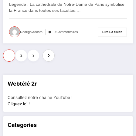
Légende : La cathédrale de Notre-Dame de Paris symbolise
la France dans toutes ses facettes.…
Lire La Suite
Rodrigo Acosta
0 Commentaires
Pagination
1
2
3
des
publications
Webtélé 2r
Consultez notre chaine YouTube !
Cliquez ici !
Categories